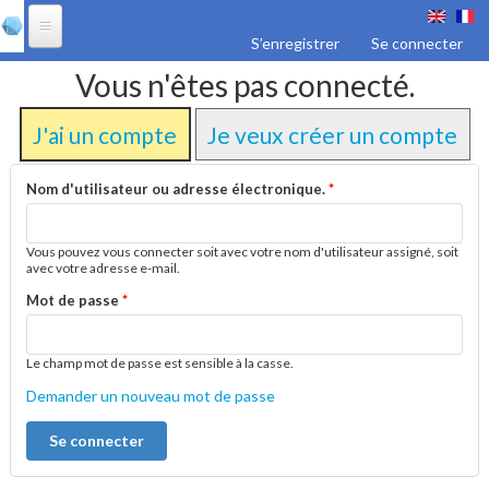
Aller au
contenu
S’enregistrer
Se connecter
principal
Produits
Vous n'êtes pas connecté.
Vanilla 7
J'ai un compte
Je veux créer un compte
Vanilla Big Data
Nom d'utilisateur ou adresse électronique.
*
Vanilla pour Excel
Vous pouvez vous connecter soit avec votre nom d'utilisateur assigné, soit
avec votre adresse e-mail.
Vanilla Mobile
Mot de passe
*
Vanilla KPI
Le champ mot de passe est sensible à la casse.
Vanilla ETL
Demander un nouveau mot de passe
Vanilla Analytics
Data4Citizen